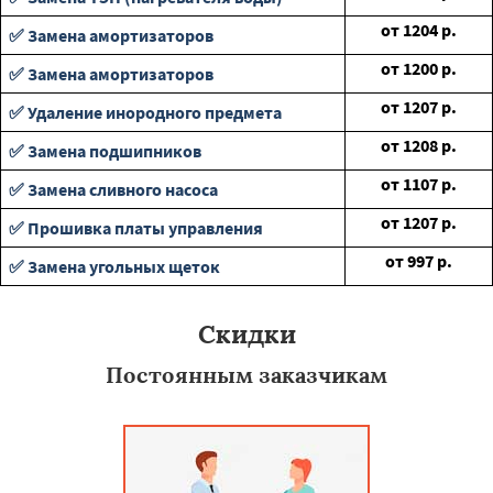
от
1204
р.
✅ Замена амортизаторов
от
1200
р.
✅ Замена амортизаторов
от
1207
р.
✅ Удаление инородного предмета
от
1208
р.
✅ Замена подшипников
от
1107
р.
✅ Замена сливного насоса
от
1207
р.
✅ Прошивка платы управления
от
997
р.
✅ Замена угольных щеток
Скидки
Постоянным заказчикам