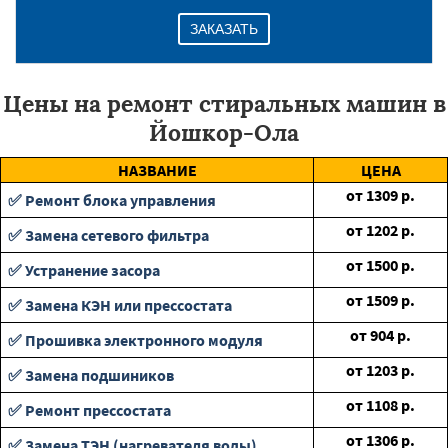
ЗАКАЗАТЬ
Цены на ремонт стиральных машин в
Йошкор-Ола
НАЗВАНИЕ
ЦЕНА
от
1309
р.
✅ Ремонт блока управления
от
1202
р.
✅ Замена сетевого фильтра
от
1500
р.
✅ Устранение засора
от
1509
р.
✅ Замена КЭН или прессостата
от
904
р.
✅ Прошивка электронного модуля
от
1203
р.
✅ Замена подшиников
от
1108
р.
✅ Ремонт прессостата
от
1306
р.
✅ Замена ТЭН (нагревателя воды)