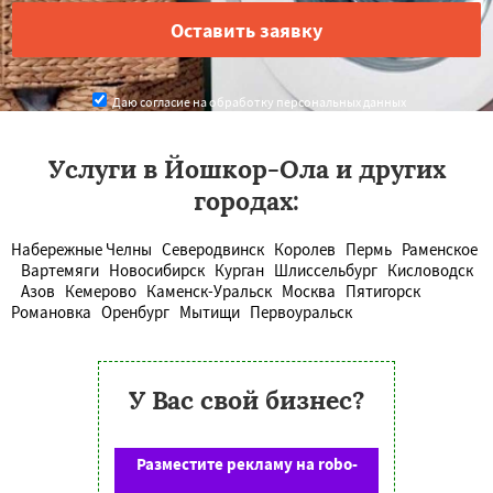
Даю согласие на обработку персональных данных
Услуги в Йошкор-Ола и других
городах:
Набережные Челны
Северодвинск
Королев
Пермь
Раменское
Вартемяги
Новосибирск
Курган
Шлиссельбург
Кисловодск
Азов
Кемерово
Каменск-Уральск
Москва
Пятигорск
Романовка
Оренбург
Мытищи
Первоуральск
У Вас свой бизнес?
Разместите рекламу на robo-