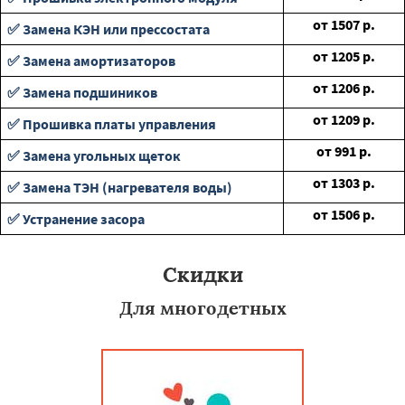
от
1507
р.
✅ Замена КЭН или прессостата
от
1205
р.
✅ Замена амортизаторов
от
1206
р.
✅ Замена подшиников
от
1209
р.
✅ Прошивка платы управления
от
991
р.
✅ Замена угольных щеток
от
1303
р.
✅ Замена ТЭН (нагревателя воды)
от
1506
р.
✅ Устранение засора
Скидки
Для многодетных