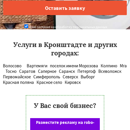
Даю согласие на обработку персональных данных
Услуги в Кронштадте и других
городах:
Волосово
Вартемяги
поселок имени Морозова
Колпино
Мга
Тосно
Саратов
Саперное
Саранск
Петергоф
Всеволожск
Первомайское
Симферополь
Северск
Выборг
Красная поляна
Красное село
Кировск
У Вас свой бизнес?
Разместите рекламу на robo-