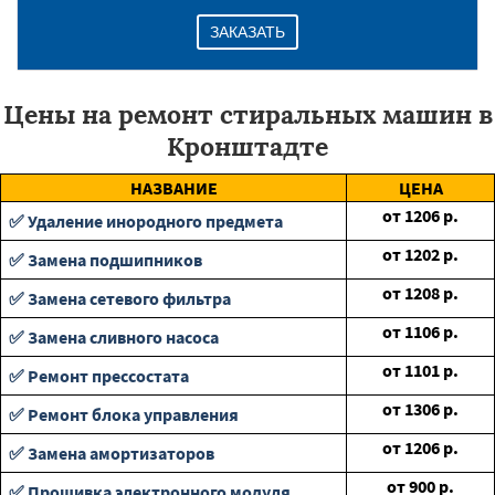
ЗАКАЗАТЬ
Цены на ремонт стиральных машин в
Кронштадте
НАЗВАНИЕ
ЦЕНА
от
1206
р.
✅ Удаление инородного предмета
от
1202
р.
✅ Замена подшипников
от
1208
р.
✅ Замена сетевого фильтра
от
1106
р.
✅ Замена сливного насоса
от
1101
р.
✅ Ремонт прессостата
от
1306
р.
✅ Ремонт блока управления
от
1206
р.
✅ Замена амортизаторов
от
900
р.
✅ Прошивка электронного модуля