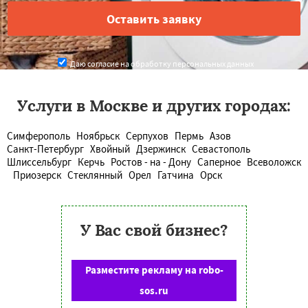
Даю согласие на обработку персональных данных
Услуги в Москве и других городах:
Симферополь
Ноябрьск
Серпухов
Пермь
Азов
Санкт-Петербург
Хвойный
Дзержинск
Севастополь
Шлиссельбург
Керчь
Ростов - на - Дону
Саперное
Всеволожск
Приозерск
Стеклянный
Орел
Гатчина
Орск
У Вас свой бизнес?
Разместите рекламу на robo-
sos.ru