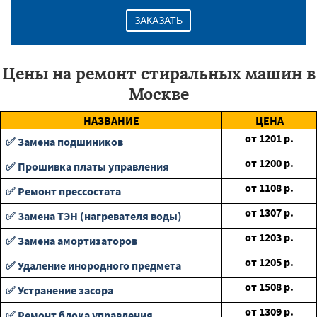
ЗАКАЗАТЬ
Цены на ремонт стиральных машин в
Москве
НАЗВАНИЕ
ЦЕНА
от
1201
р.
✅ Замена подшиников
от
1200
р.
✅ Прошивка платы управления
от
1108
р.
✅ Ремонт прессостата
от
1307
р.
✅ Замена ТЭН (нагревателя воды)
от
1203
р.
✅ Замена амортизаторов
от
1205
р.
✅ Удаление инородного предмета
от
1508
р.
✅ Устранение засора
от
1309
р.
✅ Ремонт блока управления