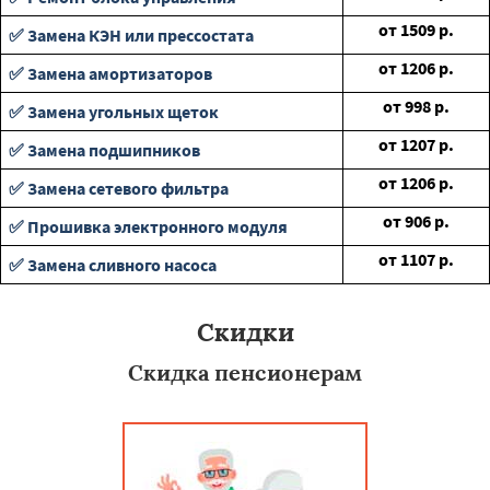
от
1509
р.
✅ Замена КЭН или прессостата
от
1206
р.
✅ Замена амортизаторов
от
998
р.
✅ Замена угольных щеток
от
1207
р.
✅ Замена подшипников
от
1206
р.
✅ Замена сетевого фильтра
от
906
р.
✅ Прошивка электронного модуля
от
1107
р.
✅ Замена сливного насоса
Скидки
Скидка пенсионерам