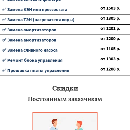
от
1503
р.
✅ Замена КЭН или прессостата
от
1305
р.
✅ Замена ТЭН (нагревателя воды)
от
1201
р.
✅ Замена амортизаторов
от
1200
р.
✅ Замена амортизаторов
от
1105
р.
✅ Замена сливного насоса
от
1303
р.
✅ Ремонт блока управления
от
1208
р.
✅ Прошивка платы управления
Скидки
Постоянным заказчикам