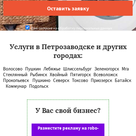
Даю согласие на обработку персональных данных
Услуги в Петрозаводске и других
городах:
Волосово
Пушкин
Лебяжье
Шлиссельбург
Зеленогорск
Мга
Стеклянный
Рыбинск
Хвойный
Пятигорск
Всеволожск
Прокопьевск
Пушкино
Северск
Токсово
Приозерск
Батайск
Коммунар
Подольск
У Вас свой бизнес?
Разместите рекламу на robo-