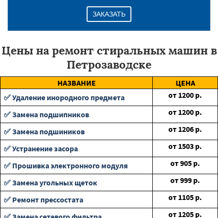
ЗАКАЗАТЬ
Цены на ремонт стиральных машин в
Петрозаводске
НАЗВАНИЕ
ЦЕНА
от
1200
р.
✅ Удаление инородного предмета
от
1200
р.
✅ Замена подшипников
от
1206
р.
✅ Замена подшиников
от
1503
р.
✅ Устранение засора
от
905
р.
✅ Прошивка электронного модуля
от
999
р.
✅ Замена угольных щеток
от
1105
р.
✅ Ремонт прессостата
от
1205
р.
✅ Замена сетевого фильтра