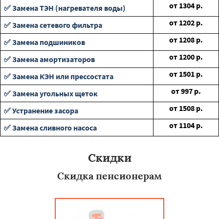
от
1304
р.
✅ Замена ТЭН (нагревателя воды)
от
1202
р.
✅ Замена сетевого фильтра
от
1208
р.
✅ Замена подшиников
от
1200
р.
✅ Замена амортизаторов
от
1501
р.
✅ Замена КЭН или прессостата
от
997
р.
✅ Замена угольных щеток
от
1508
р.
✅ Устранение засора
от
1104
р.
✅ Замена сливного насоса
Скидки
Скидка пенсионерам