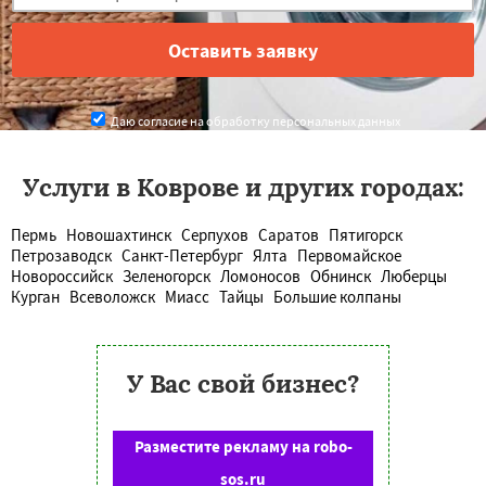
Даю согласие на обработку персональных данных
Услуги в Коврове и других городах:
Пермь
Новошахтинск
Серпухов
Саратов
Пятигорск
Петрозаводск
Санкт-Петербург
Ялта
Первомайское
Новороссийск
Зеленогорск
Ломоносов
Обнинск
Люберцы
Курган
Всеволожск
Миасс
Тайцы
Большие колпаны
У Вас свой бизнес?
Разместите рекламу на robo-
sos.ru