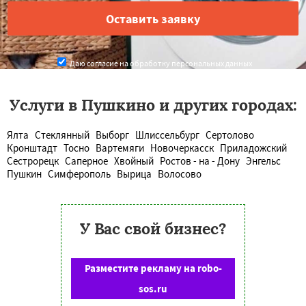
Даю согласие на обработку персональных данных
Услуги в Пушкино и других городах:
Ялта
Стеклянный
Выборг
Шлиссельбург
Сертолово
Кронштадт
Тосно
Вартемяги
Новочеркасск
Приладожский
Сестрорецк
Саперное
Хвойный
Ростов - на - Дону
Энгельс
Пушкин
Симферополь
Вырица
Волосово
У Вас свой бизнес?
Разместите рекламу на robo-
sos.ru