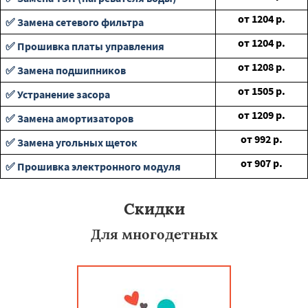
от
1204
р.
✅ Замена сетевого фильтра
от
1204
р.
✅ Прошивка платы управления
от
1208
р.
✅ Замена подшипников
от
1505
р.
✅ Устранение засора
от
1209
р.
✅ Замена амортизаторов
от
992
р.
✅ Замена угольных щеток
от
907
р.
✅ Прошивка электронного модуля
Скидки
Для многодетных