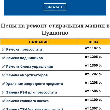
ЗАКАЗАТЬ
Цены на ремонт стиральных машин в
Пушкино
НАЗВАНИЕ
ЦЕНА
от
1102
р.
✅ Ремонт прессостата
от
1206
р.
✅ Замена подшиников
от
1306
р.
✅ Ремонт блока управления
от
1202
р.
✅ Замена амортизаторов
от
1208
р.
✅ Удаление инородного предмета
от
1506
р.
✅ Замена КЭН или прессостата
от
1100
р.
✅ Замена сливного насоса
от
1307
р.
✅ Замена ТЭН (нагревателя воды)