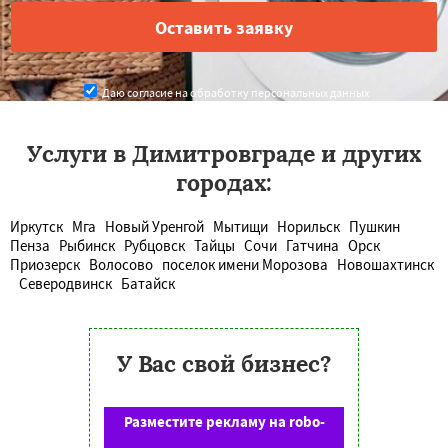
Даю согласие на обработку персональных данных
Услуги в Димитровграде и других
городах:
Иркутск
Мга
Новый Уренгой
Мытищи
Норильск
Пушкин
Пенза
Рыбинск
Рубцовск
Тайцы
Сочи
Гатчина
Орск
Приозерск
Волосово
поселок имени Морозова
Новошахтинск
Северодвинск
Батайск
У Вас свой бизнес?
Разместите рекламу на robo-