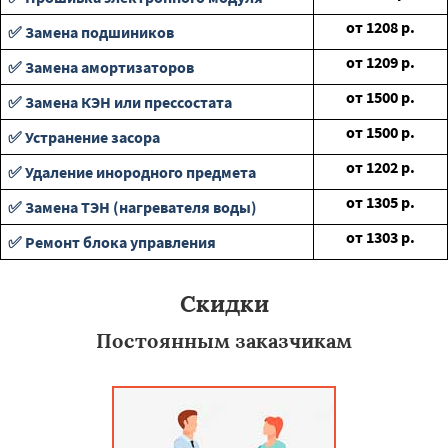
от
1208
р.
✅ Замена подшиников
от
1209
р.
✅ Замена амортизаторов
от
1500
р.
✅ Замена КЭН или прессостата
от
1500
р.
✅ Устранение засора
от
1202
р.
✅ Удаление инородного предмета
от
1305
р.
✅ Замена ТЭН (нагревателя воды)
от
1303
р.
✅ Ремонт блока управления
Скидки
Постоянным заказчикам