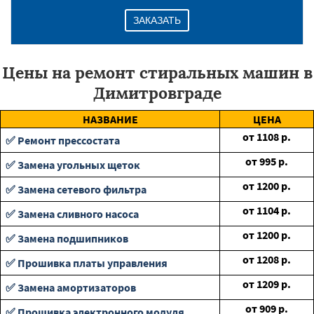
ЗАКАЗАТЬ
Цены на ремонт стиральных машин в
Димитровграде
НАЗВАНИЕ
ЦЕНА
от
1108
р.
✅ Ремонт прессостата
от
995
р.
✅ Замена угольных щеток
от
1200
р.
✅ Замена сетевого фильтра
от
1104
р.
✅ Замена сливного насоса
от
1200
р.
✅ Замена подшипников
от
1208
р.
✅ Прошивка платы управления
от
1209
р.
✅ Замена амортизаторов
от
909
р.
✅ Прошивка электронного модуля