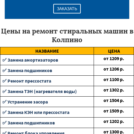
ЗАКАЗАТЬ
Цены на ремонт стиральных машин в
Колпино
НАЗВАНИЕ
ЦЕНА
от
1209
р.
✅ Замена амортизаторов
от
1206
р.
✅ Замена подшиников
от
1100
р.
✅ Ремонт прессостата
от
1302
р.
✅ Замена ТЭН (нагревателя воды)
от
1504
р.
✅ Устранение засора
от
1509
р.
✅ Замена КЭН или прессостата
от
1202
р.
✅ Замена подшипников
от
1300
р.
✅ Ремонт блока управления