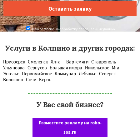
Даю согласие на обработку персональных данных
Услуги в Колпино и других городах:
Приозерск
Смоленск
Ялта
Вартемяги
Ставрополь
Ульяновка
Серпухов
Большая ижора
Никольское
Мга
Энгельс
Первомайское
Коммунар
Лебяжье
Северск
Волосово
Сочи
Керчь
У Вас свой бизнес?
Разместите рекламу на robo-
sos.ru