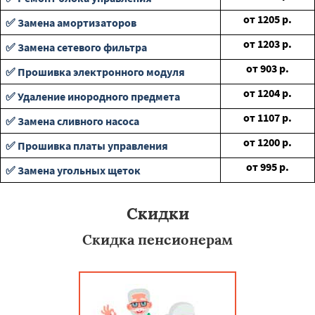
от
1205
р.
✅ Замена амортизаторов
от
1203
р.
✅ Замена сетевого фильтра
от
903
р.
✅ Прошивка электронного модуля
от
1204
р.
✅ Удаление инородного предмета
от
1107
р.
✅ Замена сливного насоса
от
1200
р.
✅ Прошивка платы управления
от
995
р.
✅ Замена угольных щеток
Скидки
Скидка пенсионерам