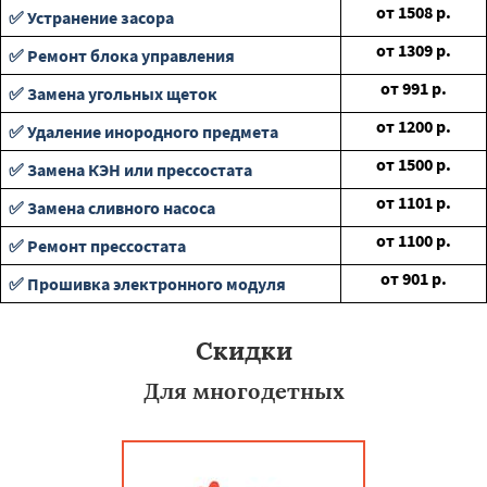
от
1508
р.
✅ Устранение засора
от
1309
р.
✅ Ремонт блока управления
от
991
р.
✅ Замена угольных щеток
от
1200
р.
✅ Удаление инородного предмета
от
1500
р.
✅ Замена КЭН или прессостата
от
1101
р.
✅ Замена сливного насоса
от
1100
р.
✅ Ремонт прессостата
от
901
р.
✅ Прошивка электронного модуля
Скидки
Для многодетных