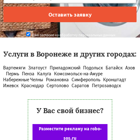
Даю согласие на обработку персональных данных
Услуги в Воронеже и других городах:
Вартемяги
Златоуст
Приладожский
Подольск
Батайск
Азов
Пермь
Пенза
Калуга
Комсомольск-на-Амуре
Набережные Челны
Романовка
Симферополь
Кронштадт
Ижевск
Краснодар
Сертолово
Саратов
Петрозаводск
У Вас свой бизнес?
Разместите рекламу на robo-
sos.ru