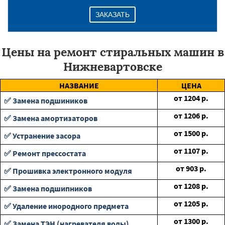
ЗАКАЗАТЬ
Цены на ремонт стиральных машин в
Нижневартовске
НАЗВАНИЕ
ЦЕНА
от
1204
р.
✅ Замена подшиников
от
1206
р.
✅ Замена амортизаторов
от
1500
р.
✅ Устранение засора
от
1107
р.
✅ Ремонт прессостата
от
903
р.
✅ Прошивка электронного модуля
от
1208
р.
✅ Замена подшипников
от
1205
р.
✅ Удаление инородного предмета
от
1300
р.
✅ Замена ТЭН (нагревателя воды)