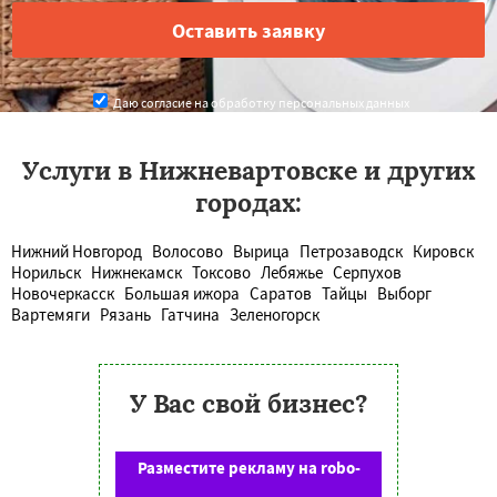
Даю согласие на обработку персональных данных
Услуги в Нижневартовске и других
городах:
Нижний Новгород
Волосово
Вырица
Петрозаводск
Кировск
Норильск
Нижнекамск
Токсово
Лебяжье
Серпухов
Новочеркасск
Большая ижора
Саратов
Тайцы
Выборг
Вартемяги
Рязань
Гатчина
Зеленогорск
У Вас свой бизнес?
Разместите рекламу на robo-