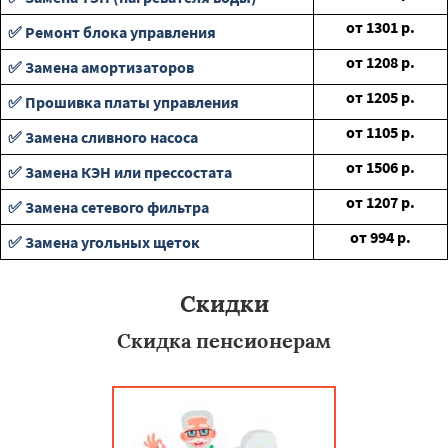
от
1301
р.
✅ Ремонт блока управления
от
1208
р.
✅ Замена амортизаторов
от
1205
р.
✅ Прошивка платы управления
от
1105
р.
✅ Замена сливного насоса
от
1506
р.
✅ Замена КЭН или прессостата
от
1207
р.
✅ Замена сетевого фильтра
от
994
р.
✅ Замена угольных щеток
Скидки
Скидка пенсионерам