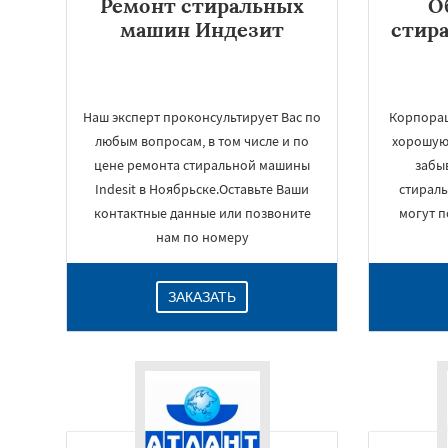
Ремонт стиральных
О
машин Индезит
стир
Наш эксперт проконсультирует Вас по
Корпорац
любым вопросам, в том числе и по
хорошую
цене ремонта стиральной машины
забы
Indesit в Ноябрьске.Оставьте Ваши
стирал
контактные данные или позвоните
могут п
нам по номеру
ЗАКАЗАТЬ