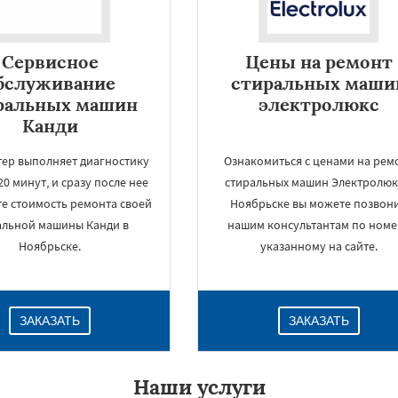
Сервисное
Цены на ремонт
бслуживание
стиральных маши
ральных машин
электролюкс
Канди
тер выполняет диагностику
Ознакомиться с ценами на рем
 20 минут, и сразу после нее
стиральных машин Электролюк
те стоимость ремонта своей
Ноябрьске вы можете позвон
альной машины Канди в
нашим консультантам по номе
×
Ноябрьске.
указанному на сайте.
ЗАКАЗАТЬ
ЗАКАЗАТЬ
Наши услуги
Даю согласие на обработку персональных данных