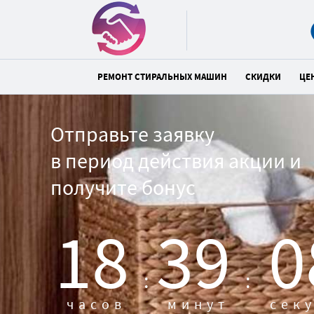
РЕМОНТ СТИРАЛЬНЫХ МАШИН
СКИДКИ
ЦЕ
Отправьте заявку
в период действия акции и
получите бонус
18
39
0
:
:
часов
минут
сек