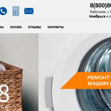
8(800)
Работаем: с 9
Ноябрьск
и 
НЫ
ОПЛАТА
ОТЗЫВЫ
КОНТАКТЫ
РЕМОНТ
7
МАШИН 
унд