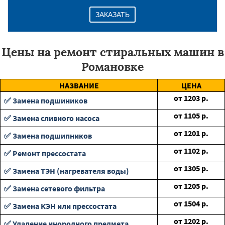
ЗАКАЗАТЬ
Цены на ремонт стиральных машин в
Романовке
НАЗВАНИЕ
ЦЕНА
от
1203
р.
✅ Замена подшиников
от
1105
р.
✅ Замена сливного насоса
от
1201
р.
✅ Замена подшипников
от
1102
р.
✅ Ремонт прессостата
от
1305
р.
✅ Замена ТЭН (нагревателя воды)
от
1205
р.
✅ Замена сетевого фильтра
от
1504
р.
✅ Замена КЭН или прессостата
от
1202
р.
✅ Удаление инородного предмета