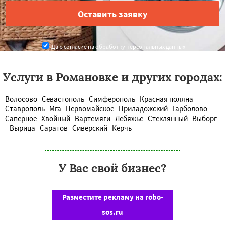
Даю согласие на обработку персональных данных
Услуги в Романовке и других городах:
Волосово
Севастополь
Симферополь
Красная поляна
Ставрополь
Мга
Первомайское
Приладожский
Гарболово
Саперное
Хвойный
Вартемяги
Лебяжье
Стеклянный
Выборг
Вырица
Саратов
Сиверский
Керчь
У Вас свой бизнес?
Разместите рекламу на robo-
sos.ru