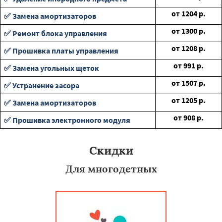
от
1204
р.
✅ Замена амортизаторов
от
1300
р.
✅ Ремонт блока управления
от
1208
р.
✅ Прошивка платы управления
от
991
р.
✅ Замена угольных щеток
от
1507
р.
✅ Устранение засора
от
1205
р.
✅ Замена амортизаторов
от
908
р.
✅ Прошивка электронного модуля
Скидки
Для многодетных