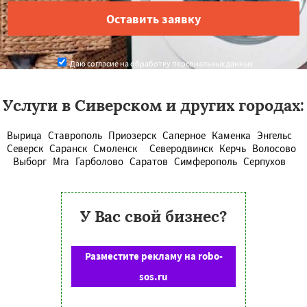
Даю согласие на обработку персональных данных
Услуги в Сиверском и других городах:
Вырица
Ставрополь
Приозерск
Саперное
Каменка
Энгельс
Северск
Саранск
Смоленск
Северодвинск
Керчь
Волосово
Выборг
Мга
Гарболово
Саратов
Симферополь
Серпухов
У Вас свой бизнес?
Разместите рекламу на robo-
sos.ru