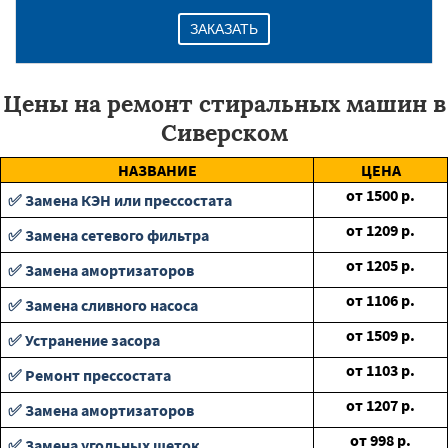
ЗАКАЗАТЬ
Цены на ремонт стиральных машин в
Сиверском
НАЗВАНИЕ
ЦЕНА
от
1500
р.
✅ Замена КЭН или прессостата
от
1209
р.
✅ Замена сетевого фильтра
от
1205
р.
✅ Замена амортизаторов
от
1106
р.
✅ Замена сливного насоса
от
1509
р.
✅ Устранение засора
от
1103
р.
✅ Ремонт прессостата
от
1207
р.
✅ Замена амортизаторов
от
998
р.
✅ Замена угольных щеток