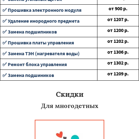
от
900
р.
✅ Прошивка электронного модуля
от
1207
р.
✅ Удаление инородного предмета
от
1200
р.
✅ Замена подшипников
от
1202
р.
✅ Прошивка платы управления
от
1306
р.
✅ Замена ТЭН (нагревателя воды)
от
1302
р.
✅ Ремонт блока управления
от
1209
р.
✅ Замена подшиников
Скидки
Для многодетных