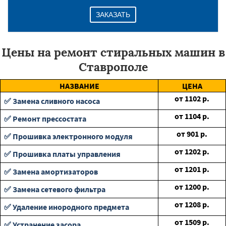
ЗАКАЗАТЬ
Цены на ремонт стиральных машин в
Ставрополе
НАЗВАНИЕ
ЦЕНА
от
1102
р.
✅ Замена сливного насоса
от
1104
р.
✅ Ремонт прессостата
от
901
р.
✅ Прошивка электронного модуля
от
1202
р.
✅ Прошивка платы управления
от
1201
р.
✅ Замена амортизаторов
от
1200
р.
✅ Замена сетевого фильтра
от
1208
р.
✅ Удаление инородного предмета
от
1509
р.
✅ Устранение засора