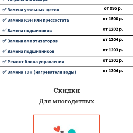
от
995
р.
✅ Замена угольных щеток
от
1500
р.
✅ Замена КЭН или прессостата
от
1202
р.
✅ Замена подшиников
от
1204
р.
✅ Замена амортизаторов
от
1203
р.
✅ Замена подшипников
от
1301
р.
✅ Ремонт блока управления
от
1304
р.
✅ Замена ТЭН (нагревателя воды)
Скидки
Для многодетных