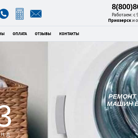
8(800)
Работаем: с 9
Приозерск
и 
НЫ
ОПЛАТА
ОТЗЫВЫ
КОНТАКТЫ
РЕМОНТ
2
МАШИН В
унд