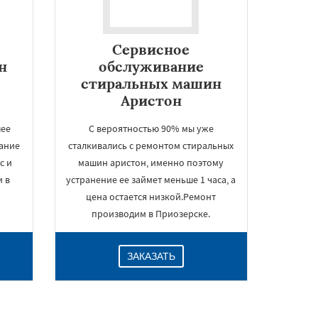
Сервисное
н
обслуживание
стиральных машин
Аристон
шее
С вероятностью 90% мы уже
вание
сталкивались с ремонтом стиральных
с и
машин аристон, именно поэтому
и в
устранение ее займет меньше 1 часа, а
цена остается низкой.Ремонт
производим в Приозерске.
ЗАКАЗАТЬ