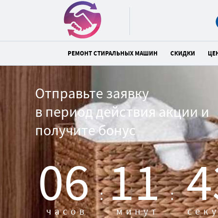
РЕМОНТ СТИРАЛЬНЫХ МАШИН
СКИДКИ
ЦЕ
Отправьте заявку
в период действия акции и
получите бонус
06
11
4
:
:
часов
минут
сек