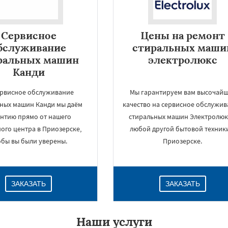
Сервисное
Цены на ремонт
бслуживание
стиральных маши
ральных машин
электролюкс
Канди
ервисное обслуживание
Мы гарантируем вам высочай
ных машин Канди мы даём
качество на сервисное обслужи
антию прямо от нашего
стиральных машин Электролюк
ого центра в Приозерске,
любой другой бытовой техник
×
обы вы были уверены.
Приозерске.
ЗАКАЗАТЬ
ЗАКАЗАТЬ
Наши услуги
Даю согласие на обработку персональных данных