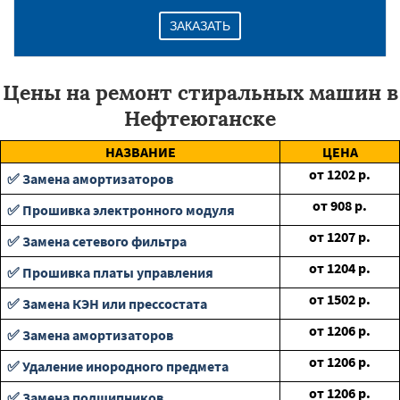
ЗАКАЗАТЬ
Цены на ремонт стиральных машин в
Нефтеюганске
НАЗВАНИЕ
ЦЕНА
от
1202
р.
✅ Замена амортизаторов
от
908
р.
✅ Прошивка электронного модуля
от
1207
р.
✅ Замена сетевого фильтра
от
1204
р.
✅ Прошивка платы управления
от
1502
р.
✅ Замена КЭН или прессостата
от
1206
р.
✅ Замена амортизаторов
от
1206
р.
✅ Удаление инородного предмета
от
1206
р.
✅ Замена подшипников