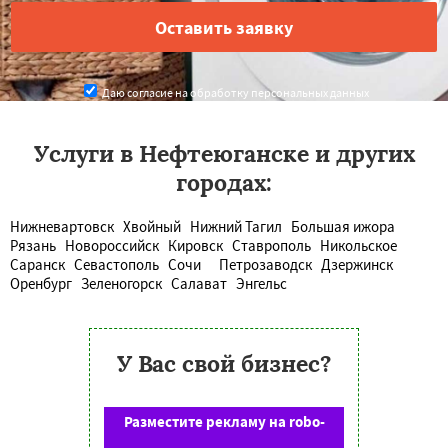
Даю согласие на обработку персональных данных
Услуги в Нефтеюганске и других
городах:
Нижневартовск
Хвойный
Нижний Тагил
Большая ижора
Рязань
Новороссийск
Кировск
Ставрополь
Никольское
Саранск
Севастополь
Сочи
Петрозаводск
Дзержинск
Оренбург
Зеленогорск
Салават
Энгельс
У Вас свой бизнес?
Разместите рекламу на robo-