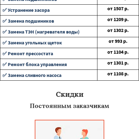
от
1507
р.
✅ Устранение засора
от
1209
р.
✅ Замена подшиников
от
1302
р.
✅ Замена ТЭН (нагревателя воды)
от
993
р.
✅ Замена угольных щеток
от
1104
р.
✅ Ремонт прессостата
от
1301
р.
✅ Ремонт блока управления
от
1108
р.
✅ Замена сливного насоса
Скидки
Постоянным заказчикам