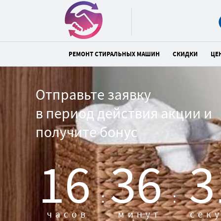
РЕМОНТ СТИРАЛЬНЫХ МАШИН
СКИДКИ
ЦЕ
Отправьте заявку
в период действия акции и
получите бонус
16
36
3
:
:
часов
минут
сек