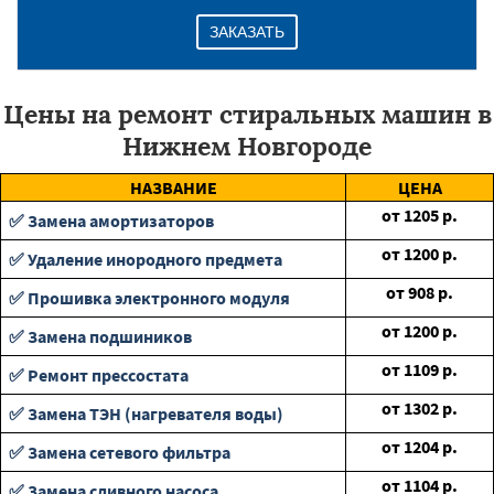
ЗАКАЗАТЬ
Цены на ремонт стиральных машин в
Нижнем Новгороде
НАЗВАНИЕ
ЦЕНА
от
1205
р.
✅ Замена амортизаторов
от
1200
р.
✅ Удаление инородного предмета
от
908
р.
✅ Прошивка электронного модуля
от
1200
р.
✅ Замена подшиников
от
1109
р.
✅ Ремонт прессостата
от
1302
р.
✅ Замена ТЭН (нагревателя воды)
от
1204
р.
✅ Замена сетевого фильтра
от
1104
р.
✅ Замена сливного насоса