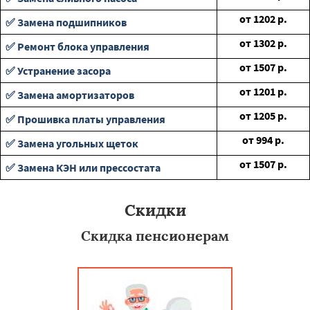
от
1202
р.
✅ Замена подшипников
от
1302
р.
✅ Ремонт блока управления
от
1507
р.
✅ Устранение засора
от
1201
р.
✅ Замена амортизаторов
от
1205
р.
✅ Прошивка платы управления
от
994
р.
✅ Замена угольных щеток
от
1507
р.
✅ Замена КЭН или прессостата
Скидки
Скидка пенсионерам