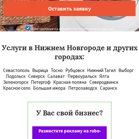
Даю согласие на обработку персональных данных
Услуги в Нижнем Новгороде и других
городах:
Севастополь
Вырица
Тосно
Рубцовск
Нижний Тагил
Выборг
Подольск
Северск
Салават
Первоуральск
Ялта
Зеленогорск
Петергоф
Красная поляна
Северодвинск
Красное село
Большая ижора
Петрозаводск
Саранск
У Вас свой бизнес?
Разместите рекламу на robo-