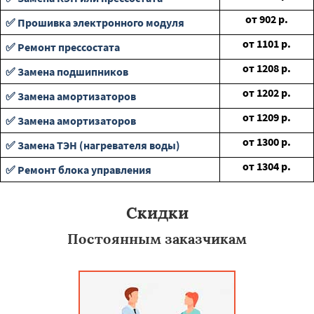
от
902
р.
✅ Прошивка электронного модуля
от
1101
р.
✅ Ремонт прессостата
от
1208
р.
✅ Замена подшипников
от
1202
р.
✅ Замена амортизаторов
от
1209
р.
✅ Замена амортизаторов
от
1300
р.
✅ Замена ТЭН (нагревателя воды)
от
1304
р.
✅ Ремонт блока управления
Скидки
Постоянным заказчикам