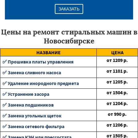
ЗАКАЗАТЬ
Цены на ремонт стиральных машин в
Новосибирске
НАЗВАНИЕ
ЦЕНА
от
1209
р.
✅ Прошивка платы управления
от
1101
р.
✅ Замена сливного насоса
от
1205
р.
✅ Удаление инородного предмета
от
1504
р.
✅ Устранение засора
от
1204
р.
✅ Замена подшиников
от
990
р.
✅ Замена угольных щеток
от
1206
р.
✅ Замена сетевого фильтра
от
1505
р.
✅ Замена КЭН или прессостата