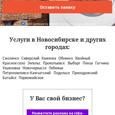
Даю согласие на обработку персональных данных
Услуги в Новосибирске и других
городах:
Смоленск
Сиверский
Каменка
Обнинск
Хвойный
Красное село
Энгельс
Прокопьевск
Выборг
Пенза
Гатчина
Ульяновка
Новочеркасск
Лебяжье
Петропавловск-Камчатский
Подольск
Приладожский
Батайск
Первомайское
У Вас свой бизнес?
Разместите рекламу на robo-