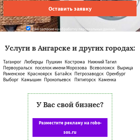
Даю согласие на обработку персональных данных
Услуги в Ангарске и других городах:
Таганрог
Люберцы
Пушкин
Кострома
Нижний Тагил
Первоуральск
поселок имени Морозова
Всеволожск
Вырица
Раменское
Красноярск
Батайск
Петрозаводск
Оренбург
Выборг
Камышин
Прокопьевск
Пятигорск
Каменка
У Вас свой бизнес?
Разместите рекламу на robo-
sos.ru