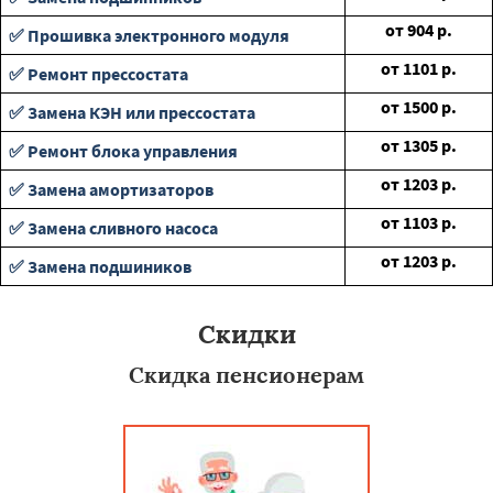
от
904
р.
✅ Прошивка электронного модуля
от
1101
р.
✅ Ремонт прессостата
от
1500
р.
✅ Замена КЭН или прессостата
от
1305
р.
✅ Ремонт блока управления
от
1203
р.
✅ Замена амортизаторов
от
1103
р.
✅ Замена сливного насоса
от
1203
р.
✅ Замена подшиников
Скидки
Скидка пенсионерам