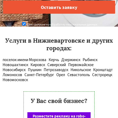
Даю согласие на обработку персональных данных
Услуги в Нижневартовске и других
городах:
поселок имени Морозова
Керчь
Дзержинск
Рыбинск
Новошахтинск
Кировск
Сиверский
Первомайское
Новосибирск
Пушкин
Петрозаводск
Никольское
Кронштадт
Ломоносов
Санкт-Петербург
Орел
Севастополь
Сестрорецк
Новомосковск
У Вас свой бизнес?
Разместите рекламу на robo-