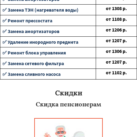
от
1308
р.
✅ Замена ТЭН (нагревателя воды)
от
1108
р.
✅ Ремонт прессостата
от
1206
р.
✅ Замена амортизаторов
от
1207
р.
✅ Удаление инородного предмета
от
1306
р.
✅ Ремонт блока управления
от
1207
р.
✅ Замена сетевого фильтра
от
1102
р.
✅ Замена сливного насоса
Скидки
Скидка пенсионерам