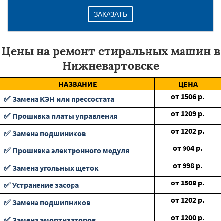
ЗАКАЗАТЬ
Цены на ремонт стиральных машин в
Нижневартовске
НАЗВАНИЕ
ЦЕНА
от
1506
р.
✅ Замена КЭН или прессостата
от
1209
р.
✅ Прошивка платы управления
от
1202
р.
✅ Замена подшиников
от
904
р.
✅ Прошивка электронного модуля
от
998
р.
✅ Замена угольных щеток
от
1508
р.
✅ Устранение засора
от
1202
р.
✅ Замена подшипников
от
1200
р.
✅ Замена амортизаторов