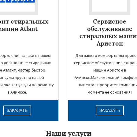
онт стиральных
Сервисное
машин Atlant
обслуживание
стиральных маши
Аристон
формления заявки в нашем
Для вашего комфорта мы пров
по диагностике стиральных
сервисное обслуживание стирал
 Атлант, мастер быстро
машин Аристон в
онсультирует по вашей
Ачинске.Максимальный комфорт
×
и окажет услуги по ремонту
клиента - приоритет компании
в Ачинске.
момента ее основания!
ЗАКАЗАТЬ
ЗАКАЗАТЬ
Наши услуги
Даю согласие на обработку персональных данных