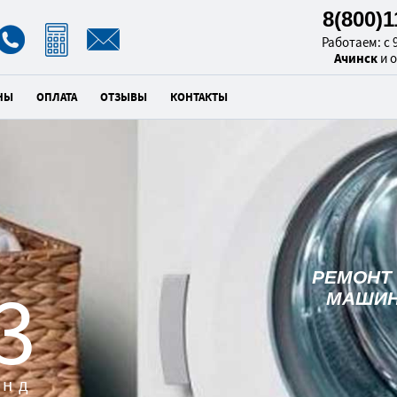
8(800)
Работаем: с 9
Ачинск
и 
НЫ
ОПЛАТА
ОТЗЫВЫ
КОНТАКТЫ
РЕМОНТ
2
МАШИН
унд