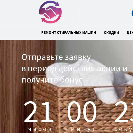
РЕМОНТ СТИРАЛЬНЫХ МАШИН
СКИДКИ
ЦЕ
Отправьте заявку
в период действия акции и
получите бонус
21
00
2
:
:
часов
минут
сек