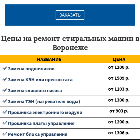
ЗАКАЗАТЬ
Цены на ремонт стиральных машин в
Воронеже
НАЗВАНИЕ
ЦЕНА
от
1206
р.
✅ Замена подшиников
от
1509
р.
✅ Замена КЭН или прессостата
от
1103
р.
✅ Замена сливного насоса
от
1300
р.
✅ Замена ТЭН (нагревателя воды)
от
903
р.
✅ Прошивка электронного модуля
от
1200
р.
✅ Прошивка платы управления
от
1306
р.
✅ Ремонт блока управления