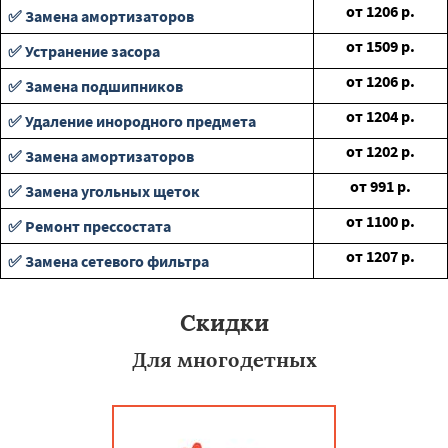
от
1206
р.
✅ Замена амортизаторов
от
1509
р.
✅ Устранение засора
от
1206
р.
✅ Замена подшипников
от
1204
р.
✅ Удаление инородного предмета
от
1202
р.
✅ Замена амортизаторов
от
991
р.
✅ Замена угольных щеток
от
1100
р.
✅ Ремонт прессостата
от
1207
р.
✅ Замена сетевого фильтра
Скидки
Для многодетных