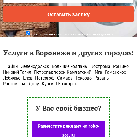
Даю согласие на обработку персональных данных
Услуги в Воронеже и других городах:
Тайцы
Зеленодольск
Большие колпаны
Кострома
Рощино
Нижний Тагил
Петропавловск-Камчатский
Мга
Раменское
Лебяжье
Елец
Петергоф
Самара
Токсово
Рязань
Ростов - на - Дону
Курск
Пятигорск
У Вас свой бизнес?
Разместите рекламу на robo-
sos.ru