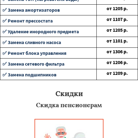
от
1205
р.
✅ Замена амортизаторов
от
1107
р.
✅ Ремонт прессостата
от
1205
р.
✅ Удаление инородного предмета
от
1101
р.
✅ Замена сливного насоса
от
1306
р.
✅ Ремонт блока управления
от
1206
р.
✅ Замена сетевого фильтра
от
1209
р.
✅ Замена подшипников
Скидки
Скидка пенсионерам