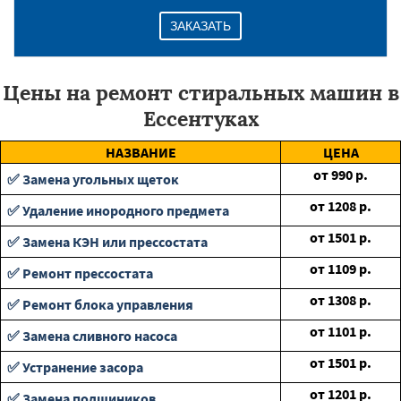
ЗАКАЗАТЬ
Цены на ремонт стиральных машин в
Ессентуках
НАЗВАНИЕ
ЦЕНА
от
990
р.
✅ Замена угольных щеток
от
1208
р.
✅ Удаление инородного предмета
от
1501
р.
✅ Замена КЭН или прессостата
от
1109
р.
✅ Ремонт прессостата
от
1308
р.
✅ Ремонт блока управления
от
1101
р.
✅ Замена сливного насоса
от
1501
р.
✅ Устранение засора
от
1201
р.
✅ Замена подшиников