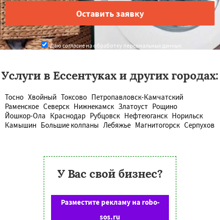
Даю согласие на обработку персональных данных
Услуги в Ессентуках и других городах:
Тосно
Хвойный
Токсово
Петропавловск-Камчатский
Раменское
Северск
Нижнекамск
Златоуст
Рощино
Йошкор-Ола
Краснодар
Рубцовск
Нефтеюганск
Норильск
Камышин
Большие колпаны
Лебяжье
Магнитогорск
Серпухов
У Вас свой бизнес?
Разместите рекламу на robo-
sos.ru