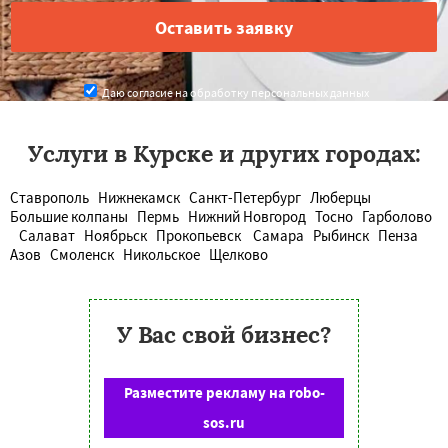
Даю согласие на обработку персональных данных
Услуги в Курске и других городах:
Ставрополь
Нижнекамск
Санкт-Петербург
Люберцы
Большие колпаны
Пермь
Нижний Новгород
Тосно
Гарболово
Салават
Ноябрьск
Прокопьевск
Самара
Рыбинск
Пенза
Азов
Смоленск
Никольское
Щелково
У Вас свой бизнес?
Разместите рекламу на robo-
sos.ru