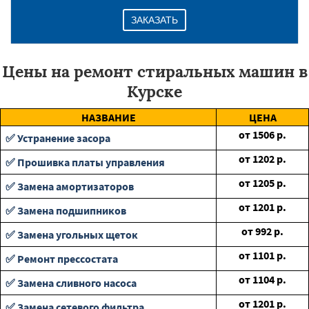
ЗАКАЗАТЬ
Цены на ремонт стиральных машин в
Курске
НАЗВАНИЕ
ЦЕНА
от
1506
р.
✅ Устранение засора
от
1202
р.
✅ Прошивка платы управления
от
1205
р.
✅ Замена амортизаторов
от
1201
р.
✅ Замена подшипников
от
992
р.
✅ Замена угольных щеток
от
1101
р.
✅ Ремонт прессостата
от
1104
р.
✅ Замена сливного насоса
от
1201
р.
✅ Замена сетевого фильтра