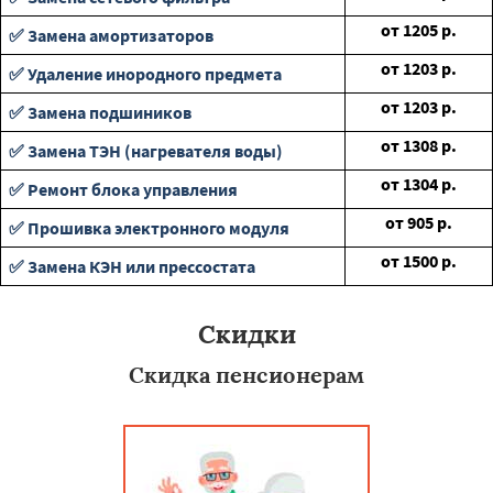
от
1205
р.
✅ Замена амортизаторов
от
1203
р.
✅ Удаление инородного предмета
от
1203
р.
✅ Замена подшиников
от
1308
р.
✅ Замена ТЭН (нагревателя воды)
от
1304
р.
✅ Ремонт блока управления
от
905
р.
✅ Прошивка электронного модуля
от
1500
р.
✅ Замена КЭН или прессостата
Скидки
Скидка пенсионерам